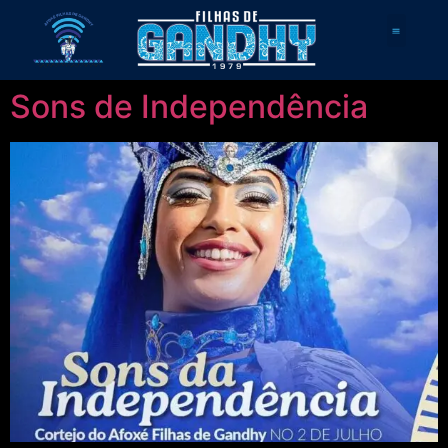
Sons de Independência