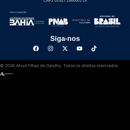
CNPJ: 03.627.136/0001-14
Siga-nos
©
2026
Afoxé Filhas de Gandhy. Todos os direitos reservados.