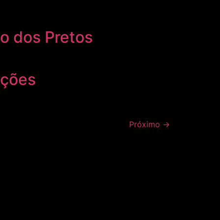
io dos Pretos
nções
Próximo
→